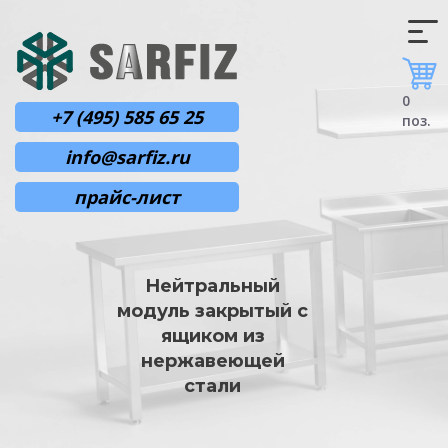
0
+7 (495) 585 65 25
поз.
info@sarfiz.ru
прайс-лист
Нейтральный
модуль закрытый с
ящиком из
нержавеющей
стали