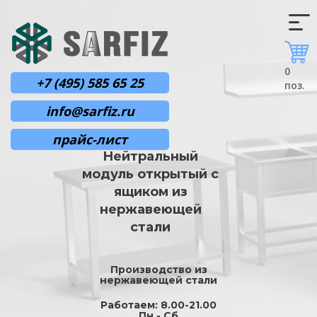
0
+7 (495) 585 65 25
поз.
info@sarfiz.ru
прайс-лист
Нейтральный
модуль открытый с
ящиком из
нержавеющей
стали
Производство из
нержавеющей стали
Работаем: 8.00-21.00
Пн - Сб