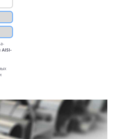
а-
и
AISI-
ных
и