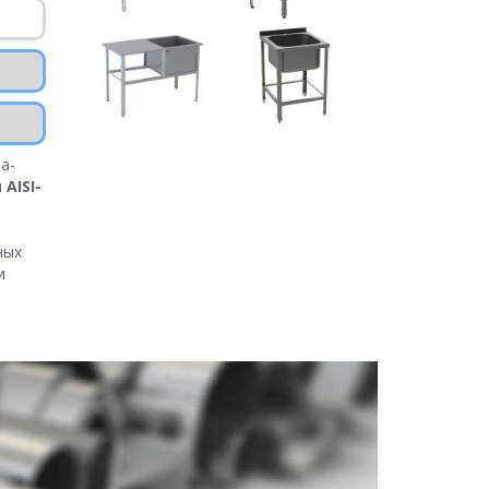
а-
и
AISI-
ных
и