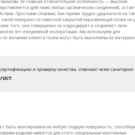
териалам. Ее главная отличительная особенность — высокие
противляется действию любых органических соединений, остае
ствии. Простыми словами, бактериям трудно удержаться на та
а такой поверхности навесной закрытой нержавеющей полки ни 
Кроме того, она совершенно не корродирует и сохраняет свои
многих лет ежедневной эксплуатации. Мы используем для
ко по желанию клиента полки могут быть выполнены из материал
сертификацию и проверку качества, отвечают всем санитарно-
ГОСТ
.
ет быть монтирована на любую гладкую поверхность, способну
новании изделия имеются для этого специальные монтажные