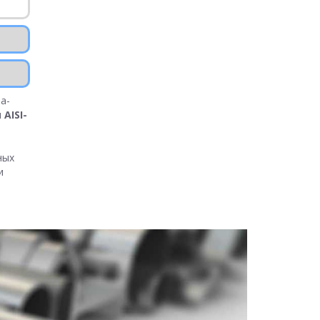
а-
и
AISI-
ных
и